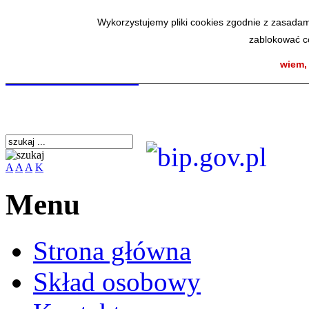
Wykorzystujemy pliki cookies zgodnie z zasadam
zablokować co
SmodBIP
wiem,
A
A
A
K
Menu
Strona główna
Skład osobowy