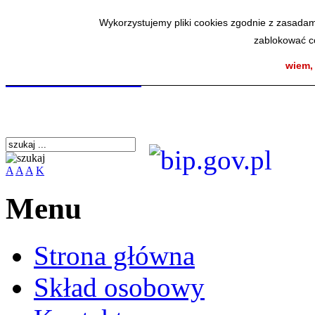
Wykorzystujemy pliki cookies zgodnie z zasadam
zablokować co
SmodBIP
wiem,
A
A
A
K
Menu
Strona główna
Skład osobowy